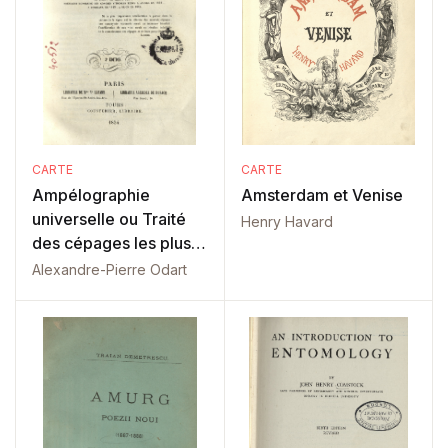
CARTE
CARTE
Ampélographie
Amsterdam et Venise
universelle ou Traité
Henry Havard
des cépages les plus
estimés
Alexandre-Pierre Odart