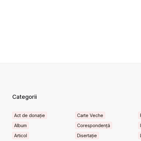
Categorii
Act de donație
Carte Veche
Album
Corespondență
Articol
Disertație