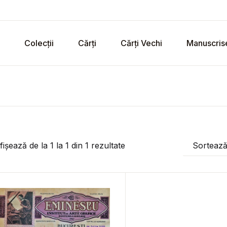
Colecții
Cărți
Cărți Vechi
Manuscris
fișează de la
1
la
1
din
1
rezultate
Sorteaz