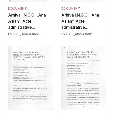
DOCUMENT
DOCUMENT
Arhiva I.N.G.G. „Ana
Arhiva I.N.G.G. „Ana
Aslan“. Acte
Aslan“. Acte
admistrative.
admistrative.
Documente interne
Registratură şi
I.N.G.G. „Ana Aslan“
I.N.G.G. „Ana Aslan“
secretariat