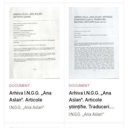
DOCUMENT
DOCUMENT
Arhiva I.N.G.G. „Ana
Arhiva I.N.G.G. „Ana
Aslan“. Articole
Aslan“. Articole
științifie. Traduceri.
I.N.G.G. „Ana Aslan“
Recenzii
I.N.G.G. „Ana Aslan“