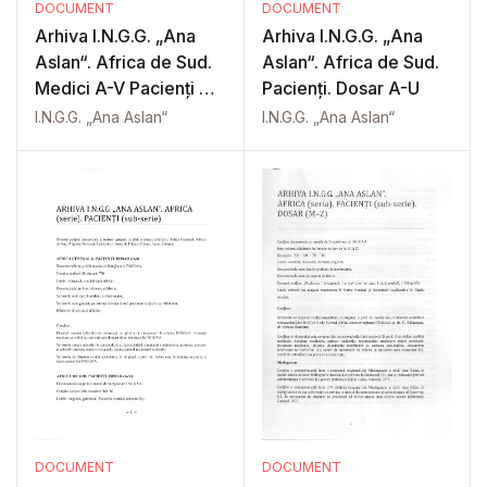
DOCUMENT
DOCUMENT
Arhiva I.N.G.G. „Ana
Arhiva I.N.G.G. „Ana
Aslan“. Africa de Sud.
Aslan“. Africa de Sud.
Medici A-V Pacienți A-
Pacienți. Dosar A-U
W
I.N.G.G. „Ana Aslan“
I.N.G.G. „Ana Aslan“
DOCUMENT
DOCUMENT