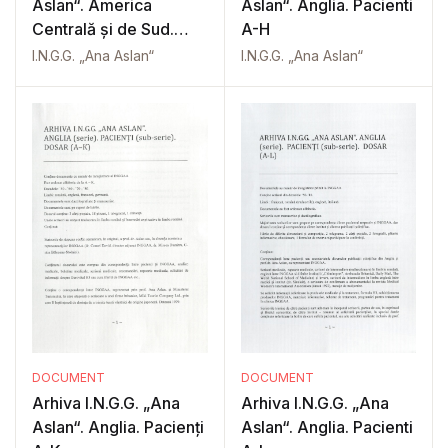
Aslan“. America
Aslan“. Anglia. Pacienti
Centrală și de Sud.
A-H
Oceania
I.N.G.G. „Ana Aslan“
I.N.G.G. „Ana Aslan“
DOCUMENT
DOCUMENT
Arhiva I.N.G.G. „Ana
Arhiva I.N.G.G. „Ana
Aslan“. Anglia. Pacienți
Aslan“. Anglia. Pacienti