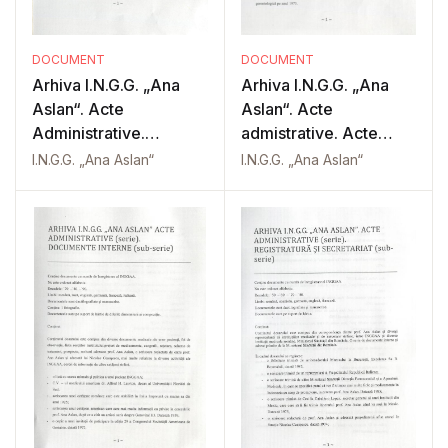
DOCUMENT
DOCUMENT
Arhiva I.N.G.G. „Ana
Arhiva I.N.G.G. „Ana
Aslan“. Acte
Aslan“. Acte
Administrative.
admistrative. Acte
Resurse umane
contabile
I.N.G.G. „Ana Aslan“
I.N.G.G. „Ana Aslan“