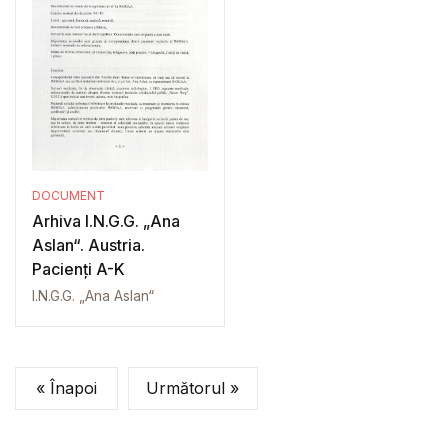
DOCUMENT
Arhiva I.N.G.G. „Ana
Aslan“. Austria.
Pacienți A-K
I.N.G.G. „Ana Aslan“
« Înapoi
Următorul »