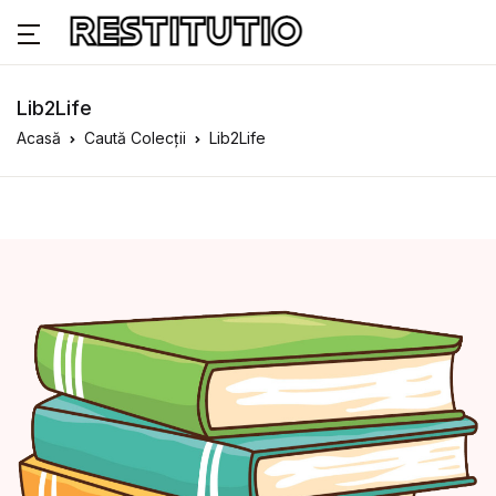
Lib2Life
Acasă
Caută Colecții
Lib2Life