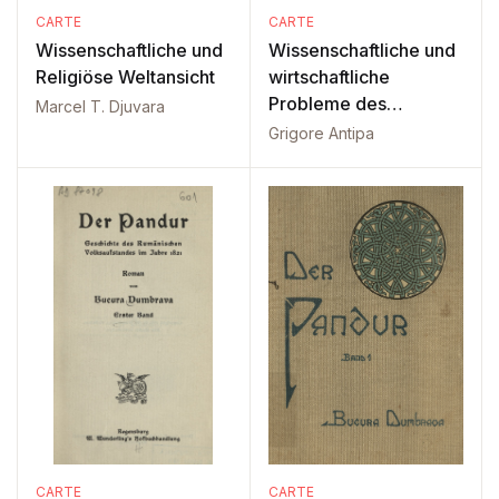
CARTE
CARTE
Wissenschaftliche und
Wissenschaftliche und
Religiöse Weltansicht
wirtschaftliche
Probleme des
Marcel T. Djuvara
Donaudeltas
Grigore Antipa
CARTE
CARTE