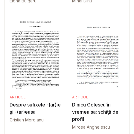
Elena Bulgaru
Mihai Dinu
ARTICOL
ARTICOL
Despre sufixele -(ar)ie
Dinicu Golescu în
şi -(ar)easa
vremea sa: schiţă de
profil
Cristian Moroianu
Mircea Anghelescu