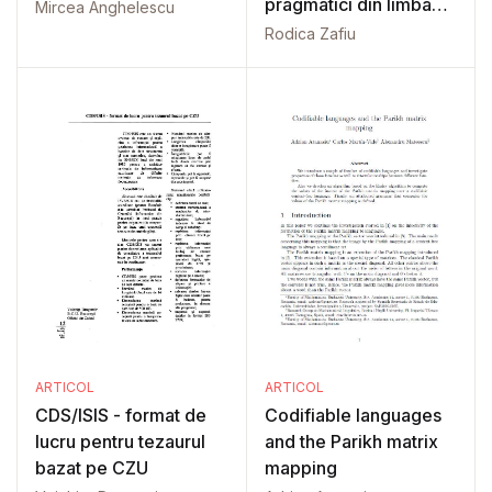
pragmatici din limba
Mircea Anghelescu
română
Rodica Zafiu
ARTICOL
ARTICOL
CDS/ISIS - format de
Codifiable languages
lucru pentru tezaurul
and the Parikh matrix
bazat pe CZU
mapping