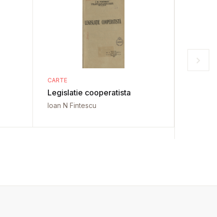
CARTE
CARTE
Legislatie cooperatista
Teoria 
Vol. 1
Ioan N Fintescu
Mircea D