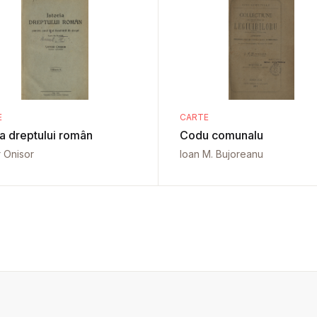
E
CARTE
ia dreptului român
Codu comunalu
r Onisor
Ioan M. Bujoreanu