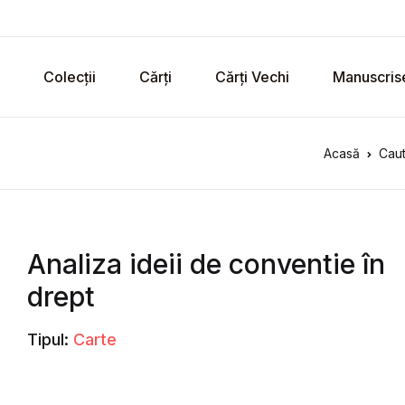
Colecții
Cărți
Cărți Vechi
Manuscris
Acasă
Caut
Analiza ideii de conventie în
drept
Tipul:
Carte