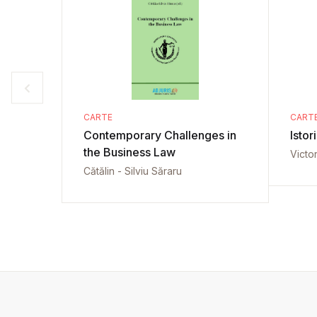
CARTE
CART
Contemporary Challenges in
Istor
the Business Law
Victo
Cătălin - Silviu Săraru