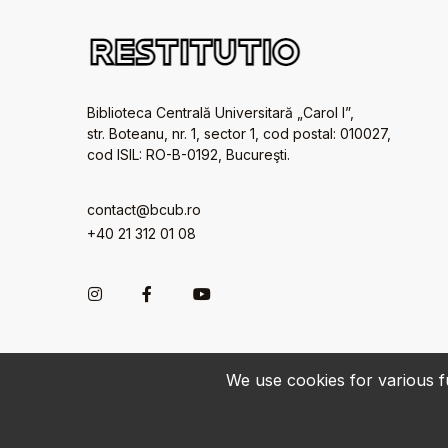
Biblioteca Centrală Universitară „Carol I”,
str. Boteanu, nr. 1, sector 1, cod postal: 010027,
cod ISIL: RO-B-0192, Bucureşti.
contact@bcub.ro
+40 21 312 01 08
We use cookies for various fu
© 2022-2026 • BCU „Carol I” - All rights reserved.