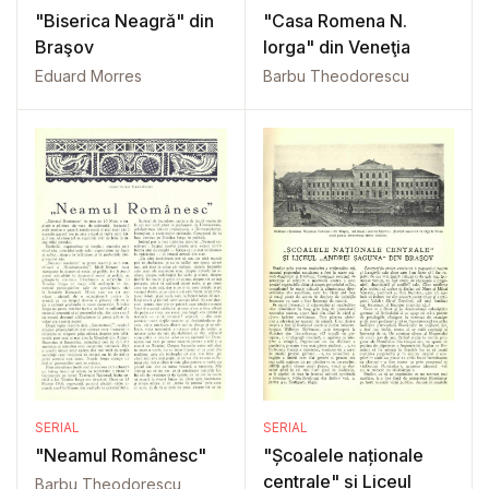
"Biserica Neagră" din
"Casa Romena N.
Braşov
Iorga" din Veneţia
Eduard Morres
Barbu Theodorescu
SERIAL
SERIAL
"Neamul Românesc"
"Școalele naționale
centrale" și Liceul
Barbu Theodorescu