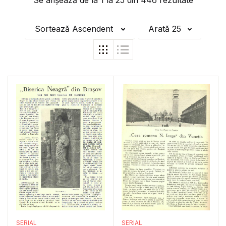
Se afișează de la
1
la
25
din
446
rezultate
Sortează Ascendent
Arată 25
SERIAL
SERIAL