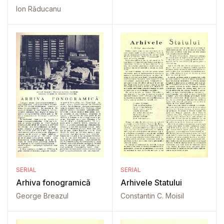
București
Ion Răducanu
SERIAL
SERIAL
Arhiva fonogramică
Arhivele Statului
George Breazul
Constantin C. Moisil