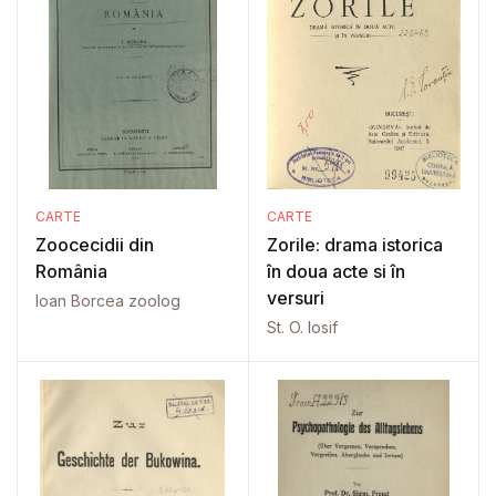
CARTE
CARTE
Zoocecidii din
Zorile: drama istorica
România
în doua acte si în
versuri
Ioan Borcea zoolog
St. O. Iosif