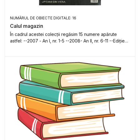
NUMĂRUL DE OBIECTE DIGITALE: 16
Calul magazin
În cadrul acestei colecții regăsim 15 numere apărute
astfel: --2007 - An I, nr. 1-5 --2008- An II, nr. 6-11 --Ediție
nouă: 2013, An III, nr. 12-16