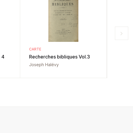
CARTE
CARTE
 4
Recherches bibliques Vol.3
Evanghe
Joseph Halévy