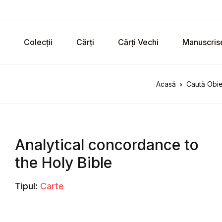
Colecții
Cărți
Cărți Vechi
Manuscris
Acasă
Caută Obie
Analytical concordance to
the Holy Bible
Tipul:
Carte