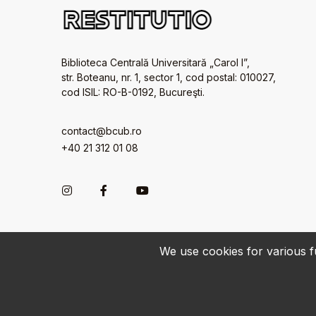
Biblioteca Centrală Universitară „Carol I”,
str. Boteanu, nr. 1, sector 1, cod postal: 010027,
cod ISIL: RO-B-0192, Bucureşti.
contact@bcub.ro
+40 21 312 01 08
We use cookies for various fu
© 2022-2026 • BCU „Carol I” - All rights reserved.