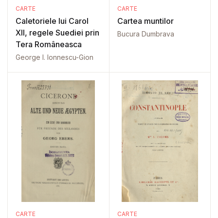
CARTE
CARTE
Caletoriele lui Carol
Cartea muntilor
XII, regele Suediei prin
Bucura Dumbrava
Tera Româneasca
George I. Ionnescu-Gion
CARTE
CARTE