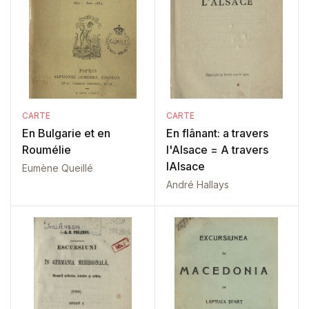
CARTE
CARTE
En Bulgarie et en
En flânant: a travers
Roumélie
l'Alsace = A travers
lAlsace
Eumène Queillé
André Hallays