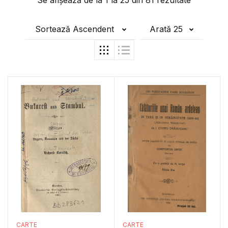
Se afișează de la
1
la
25
din
81
rezultate
Sortează Ascendent
Arată 25
CARTE
CARTE