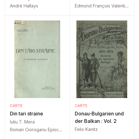
André Hallays
Edmond François Valentin About
CARTE
CARTE
Din tari straine
Donau-Bulgarien und
der Balkan : Vol. 2
Iuliu T. Mera
Felix Kanitz
Roman Ciorogariu Episcop al Oradiei