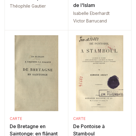
de l'Islam
Théophile Gautier
Isabelle Eberhardt
Victor Barrucand
CARTE
CARTE
De Bretagne en
De Pontoise à
Saintonge: en flânant
Stamboul