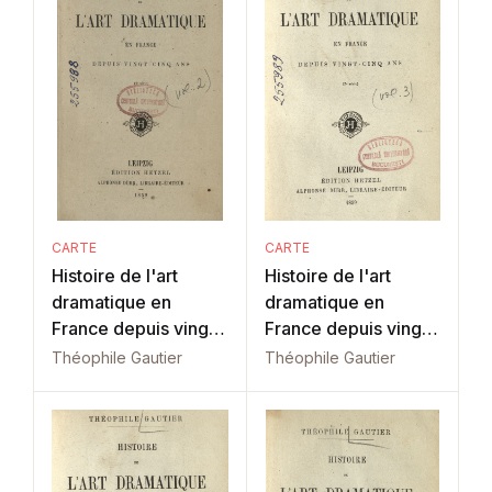
CARTE
CARTE
Histoire de l'art
Histoire de l'art
dramatique en
dramatique en
France depuis vingt-
France depuis vingt-
cinq ans: Vol. 2
cinq ans: Vol. 3
Théophile Gautier
Théophile Gautier