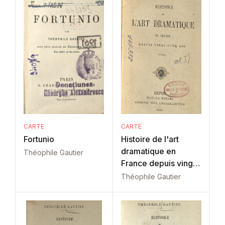
CARTE
CARTE
Fortunio
Histoire de l'art
dramatique en
Théophile Gautier
France depuis vingt-
cinq ans: Vol. 1
Théophile Gautier