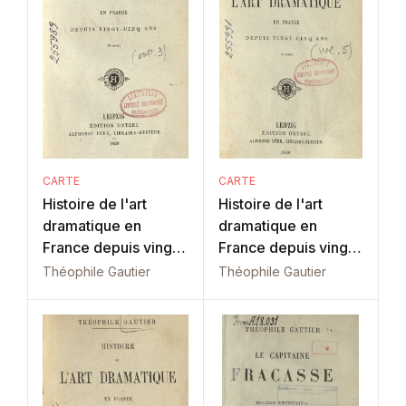
CARTE
CARTE
Histoire de l'art
Histoire de l'art
dramatique en
dramatique en
France depuis vingt-
France depuis vingt-
cinq ans: Vol. 4
cinq ans: Vol. 5
Théophile Gautier
Théophile Gautier