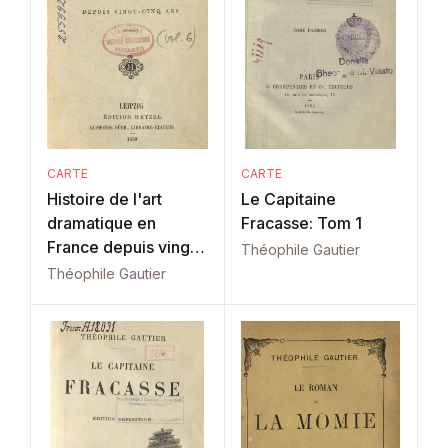
CARTE
CARTE
Histoire de l'art
Le Capitaine
dramatique en
Fracasse: Tom 1
France depuis vingt-
Théophile Gautier
cinq ans: Vol. 6
Théophile Gautier