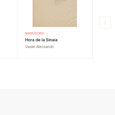
MANUSCRIS
MANUSCR
Hora de la Sinaia
Sfințire
de Arg
Vasile Alecsandri
Vasile A