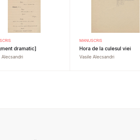
SCRIS
MANUSCRIS
gment dramatic]
Hora de la culesul viei
e Alecsandri
Vasile Alecsandri