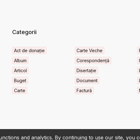
Categorii
Act de donație
Carte Veche
Album
Corespondență
Articol
Disertație
Buget
Document
Carte
Factură
nctions and analytics. By continuing to use our site, you 