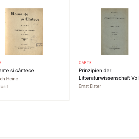
E
CARTE
nte si cântece
Prinzipien der
Litteraturwissenschaft Vol
ich Heine
Ernst Elster
Iosif