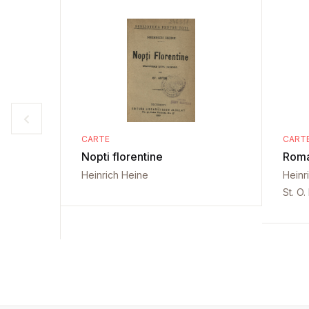
CARTE
CART
Nopti florentine
Roma
Heinrich Heine
Heinr
St. O. 