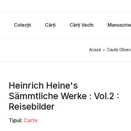
Colecții
Cărți
Cărți Vechi
Manuscris
Acasă
Caută Obiect
Heinrich Heine's
Sämmtliche Werke : Vol.2 :
Reisebilder
Tipul:
Carte