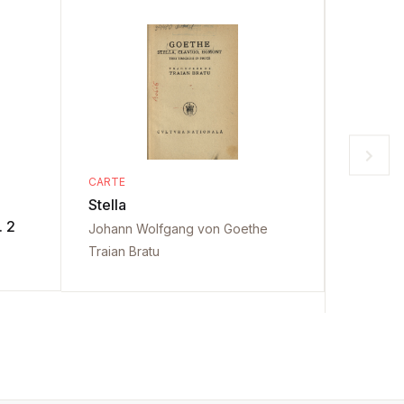
CARTE
CARTE
Stella
Gespräc
. 2
letzten
Johann Wolfgang von Goethe
Vol. 1
Traian Bratu
Johann 