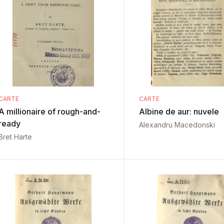
CARTE
CARTE
A millionaire of rough-and-
Albine de aur: nuvele
ready
Alexandru Macedonski
Bret Harte