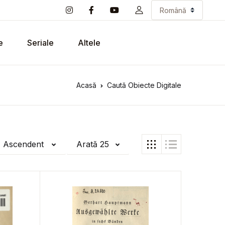
e
Seriale
Altele
Acasă
Caută Obiecte Digitale
ă Ascendent
Arată 25