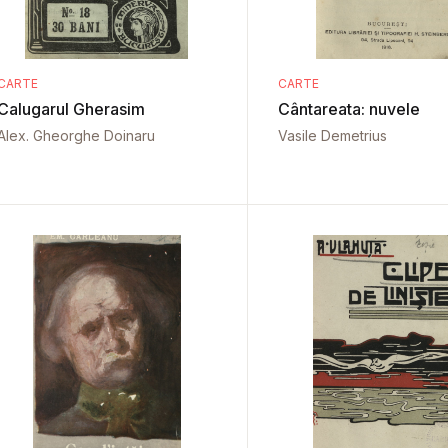
CARTE
CARTE
Calugarul Gherasim
Cântareata: nuvele
Alex. Gheorghe Doinaru
Vasile Demetrius