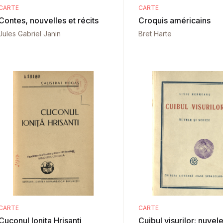
CARTE
CARTE
Contes, nouvelles et récits
Croquis américains
Jules Gabriel Janin
Bret Harte
CARTE
CARTE
Cuconul Ionita Hrisanti
Cuibul visurilor: nuvele