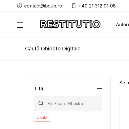
contact@bcub.ro
+40 21 312 01 08
Autori
Caută Obiecte Digitale
Se a
Titlu
Caută