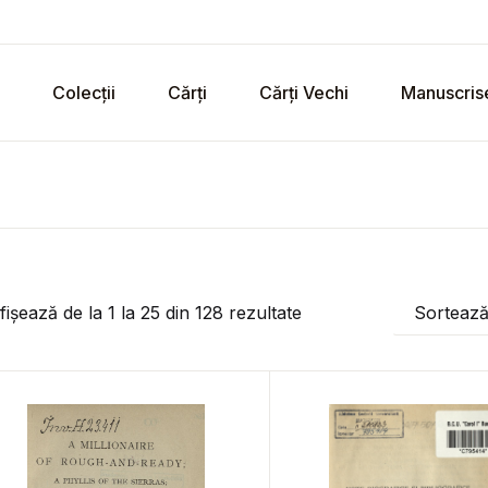
Colecții
Cărți
Cărți Vechi
Manuscris
fișează de la
1
la
25
din
128
rezultate
Sorteaz