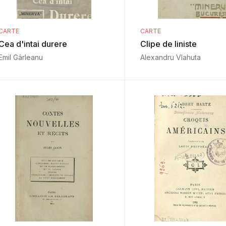
CARTE
CARTE
Cea d'intai durere
Clipe de liniste
Emil Gârleanu
Alexandru Vlahuta