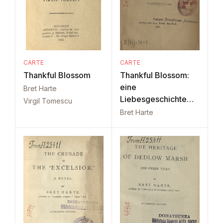
CARTE
CARTE
Thankful Blossom
Thankful Blossom:
eine
Bret Harte
Liebesgeschichte
Virgil Tomescu
aus dem Jahre 1779
Bret Harte