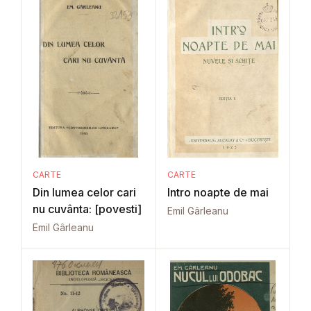
CARTE
CARTE
Din lumea celor cari
Intro noapte de mai
nu cuvânta: [povesti]
Emil Gârleanu
Emil Gârleanu