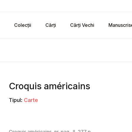
Colecții
Cărți
Cărți Vechi
Manuscris
Croquis américains
Tipul:
Carte