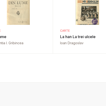
E
CARTE
lume
La han La trei ulcele
tia I. Gribincea
Ioan Dragoslav