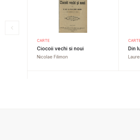
CARTE
CART
Ciocoii vechi si noui
Din 
Nicolae Filimon
Lauren