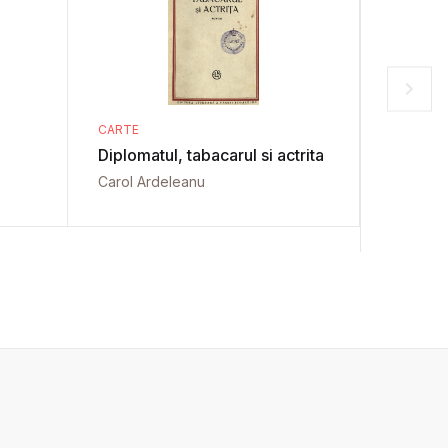
CARTE
CARTE
Diplomatul, tabacarul si actrita
Lepadat
Carol Ardeleanu
Maksim G
Nicolae 