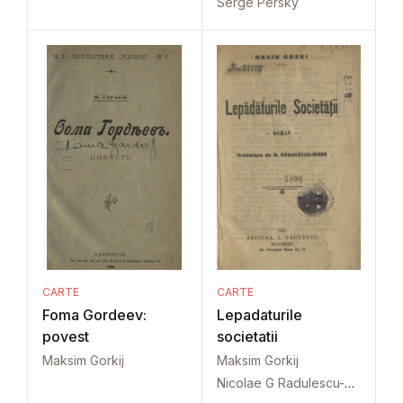
Serge Persky
CARTE
CARTE
Foma Gordeev:
Lepadaturile
povest
societatii
Maksim Gorkij
Maksim Gorkij
Nicolae G Radulescu-Niger