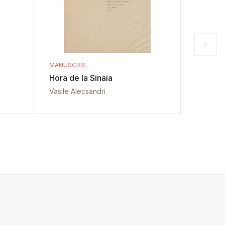
MANUSCRIS
MANUSCR
Hora de la Sinaia
Sfințire
de Arg
Vasile Alecsandri
Vasile A