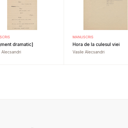
SCRIS
MANUSCRIS
gment dramatic]
Hora de la culesul viei
e Alecsandri
Vasile Alecsandri