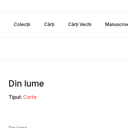
Colecții
Cărți
Cărți Vechi
Manuscris
Din lume
Tipul:
Carte