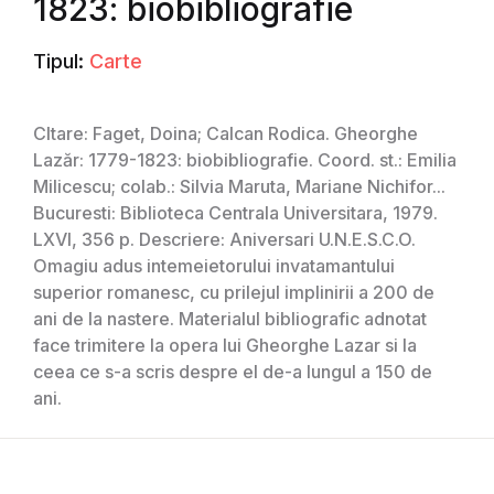
1823: biobibliografie
Tipul:
Carte
CItare: Faget, Doina; Calcan Rodica. Gheorghe
Lazăr: 1779-1823: biobibliografie. Coord. st.: Emilia
Milicescu; colab.: Silvia Maruta, Mariane Nichifor...
Bucuresti: Biblioteca Centrala Universitara, 1979.
LXVI, 356 p. Descriere: Aniversari U.N.E.S.C.O.
Omagiu adus intemeietorului invatamantului
superior romanesc, cu prilejul implinirii a 200 de
ani de la nastere. Materialul bibliografic adnotat
face trimitere la opera lui Gheorghe Lazar si la
ceea ce s-a scris despre el de-a lungul a 150 de
ani.