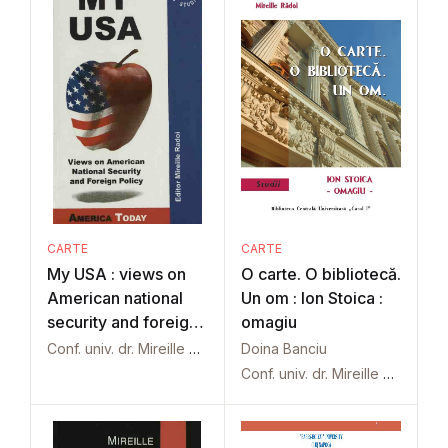
CARTE
CARTE
My USA : views on
O carte. O bibliotecă.
American national
Un om : Ion Stoica :
security and foreign
omagiu
policy
Conf. univ. dr. Mireille Rădoi
Doina Banciu
Conf. univ. dr. Mireille Rădoi