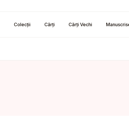
Colecții
Cărți
Cărți Vechi
Manuscris