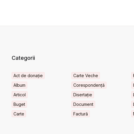
Categorii
Act de donație
Carte Veche
Album
Corespondență
Articol
Disertație
Buget
Document
Carte
Factură