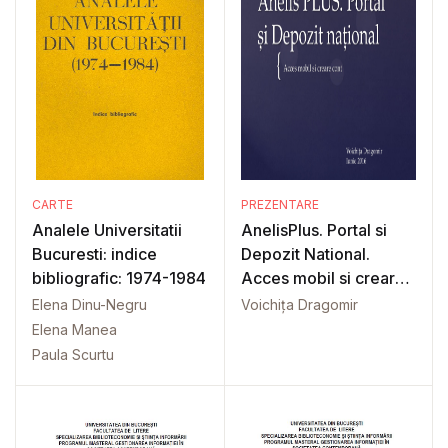
CARTE
PREZENTARE
Analele Universitatii
AnelisPlus. Portal si
Bucuresti: indice
Depozit National.
bibliografic: 1974-1984
Acces mobil si creare
cont
Elena Dinu-Negru
Voichița Dragomir
Elena Manea
Paula Scurtu