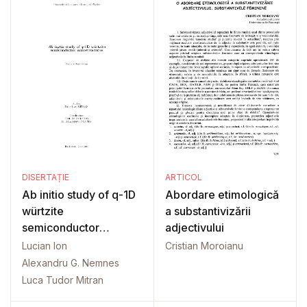
DISERTAȚIE
ARTICOL
Ab initio study of q-1D
Abordare etimologică
würtzite
a substantivizării
semiconductor
adjectivului
nanostructures
Lucian Ion
Cristian Moroianu
Alexandru G. Nemnes
Luca Tudor Mitran