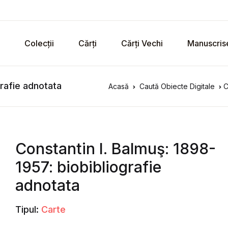
Colecții
Cărți
Cărți Vechi
Manuscris
grafie adnotata
Acasă
Caută Obiecte Digitale
C
Constantin I. Balmuş: 1898-
1957: biobibliografie
adnotata
Tipul:
Carte