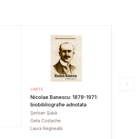
CARTE
CARTE
Nicolae Banescu: 1878-1971:
Ovid De
biobibliografie adnotata
biobibl
Şerban Şubă
Anca Cal
Geta Costache
Mihai Va
Laura Regneală
Maria Ne