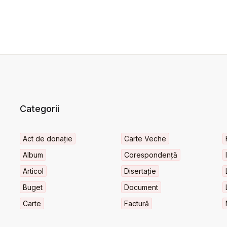
Categorii
Act de donație
Carte Veche
Album
Corespondență
Articol
Disertație
Buget
Document
Carte
Factură