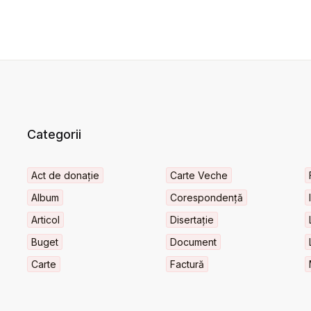
Categorii
Act de donație
Carte Veche
Album
Corespondență
Articol
Disertație
Buget
Document
Carte
Factură