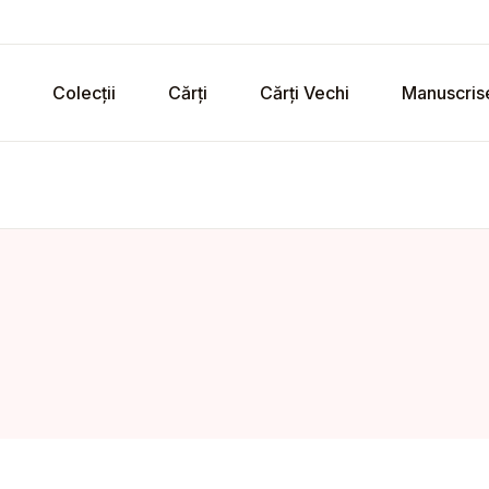
Colecții
Cărți
Cărți Vechi
Manuscris