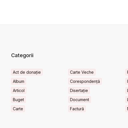
Categorii
Act de donație
Carte Veche
Album
Corespondență
Articol
Disertație
Buget
Document
Carte
Factură