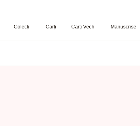
Colecții
Cărți
Cărți Vechi
Manuscrise