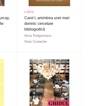
CARTE
urcaş:
Carol I, amintirea unei mari
fie
domnii: cercetare
bibliografică
Anca Podgoreanu
Geta Costache