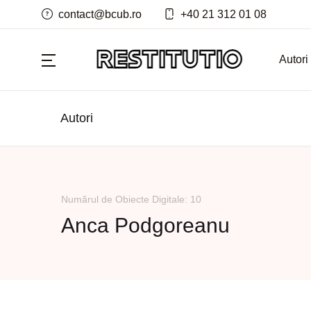
contact@bcub.ro
+40 21 312 01 08
Autori
Autori
Numărul de Obiecte Digitale: 10
Anca Podgoreanu