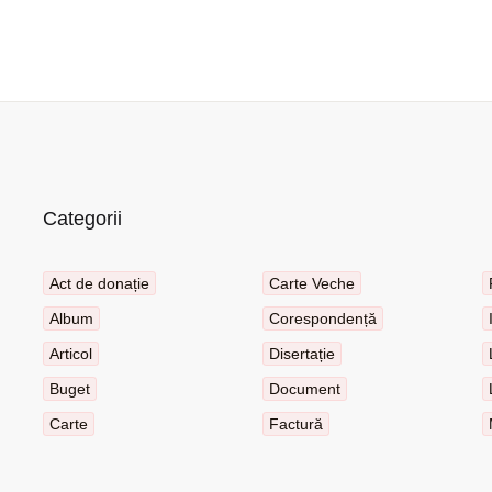
Categorii
Act de donație
Carte Veche
Album
Corespondență
Articol
Disertație
Buget
Document
Carte
Factură