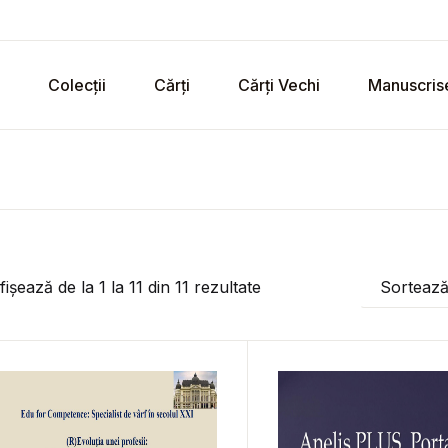
Colecții
Cărți
Cărți Vechi
Manuscris
fișează de la
1
la
11
din
11
rezultate
Sorteaz