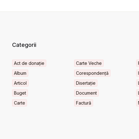
Categorii
Act de donație
Carte Veche
Album
Corespondență
Articol
Disertație
Buget
Document
Carte
Factură