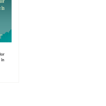
lor
 în