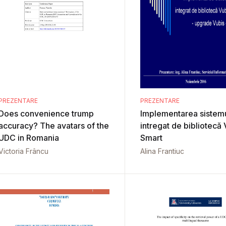
PREZENTARE
PREZENTARE
Does convenience trump
Implementarea sistemu
accuracy? The avatars of the
intregat de bibliotecă 
UDC in Romania
Smart
Victoria Frâncu
Alina Frantiuc