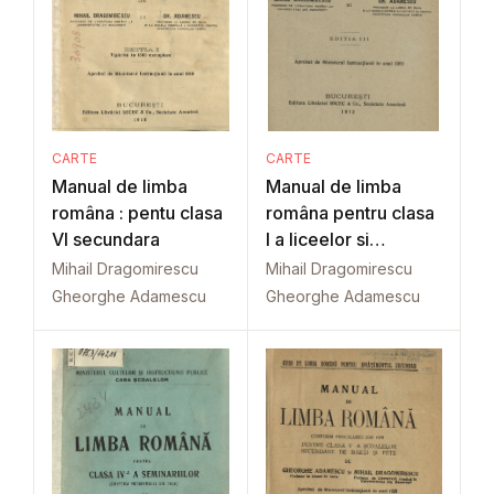
CARTE
CARTE
Manual de limba
Manual de limba
româna : pentu clasa
româna pentru clasa
VI secundara
I a liceelor si
gimnaziilor
Mihail Dragomirescu
Mihail Dragomirescu
Gheorghe Adamescu
Gheorghe Adamescu