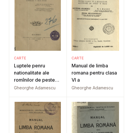
CARTE
CARTE
Luptele penru
Manual de limba
nationalitate ale
romana pentru clasa
romînilor de peste
VI a
munti în 1848-49
Gheorghe Adamescu
Gheorghe Adamescu