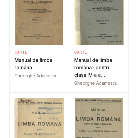
CARTE
CARTE
Manual de limba
Manual de limba
româna
româna : pentru
clasa IV-a a
Gheorghe Adamescu
seminariilor
Gheorghe Adamescu