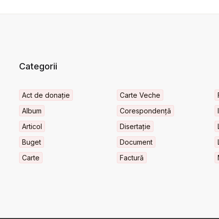
Categorii
Act de donație
Carte Veche
Album
Corespondență
Articol
Disertație
Buget
Document
Carte
Factură