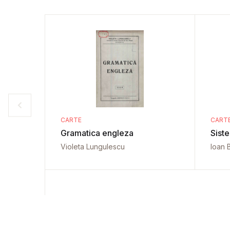
CARTE
CART
Gramatica engleza
Sist
Violeta Lungulescu
Ioan 