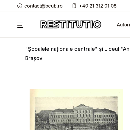
contact@bcub.ro
+40 21 312 01 08
Autori
"Școalele naționale centrale" și Liceul "A
Brașov