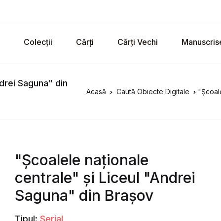
Colecții
Cărți
Cărți Vechi
Manuscris
ndrei Saguna" din
Acasă
Caută Obiecte Digitale
"Școale
"Școalele naționale
centrale" și Liceul "Andrei
Saguna" din Brașov
Tipul:
Serial