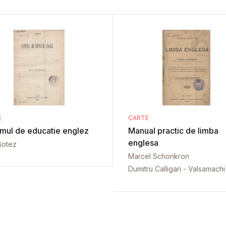
E
CARTE
emul de educatie englez
Manual practic de limba
englesa
Botez
Marcel Schonkron
Dumitru Calligari - Valsamachi