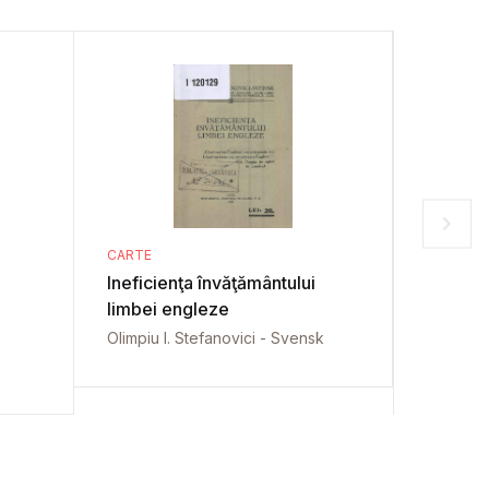
CARTE
CARTE
Ineficienţa învăţământului
Ideile 
limbei engleze
educaţi
Olimpiu I. Stefanovici - Svensk
Paulina C