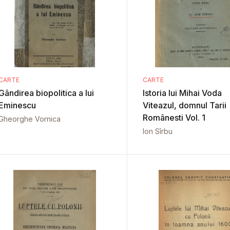
CARTE
CARTE
Gândirea biopolitica a lui
Istoria lui Mihai Voda
Eminescu
Viteazul, domnul Tarii
Românesti Vol. 1
Gheorghe Vornica
Ion Sîrbu