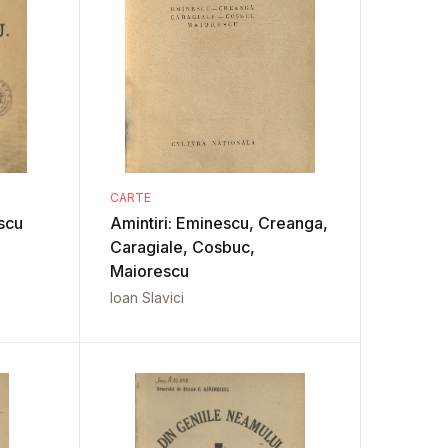
CARTE
scu
Amintiri: Eminescu, Creanga,
Caragiale, Cosbuc,
Maiorescu
Ioan Slavici