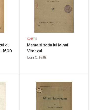
CARTE
zul cu
Mama si sotia lui Mihai
ui 1600
Viteazul
Ioan C. Filitti