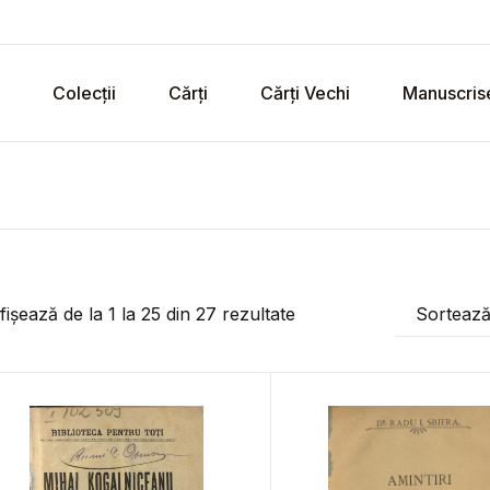
Colecții
Cărți
Cărți Vechi
Manuscris
fișează de la
1
la
25
din
27
rezultate
Sorteaz