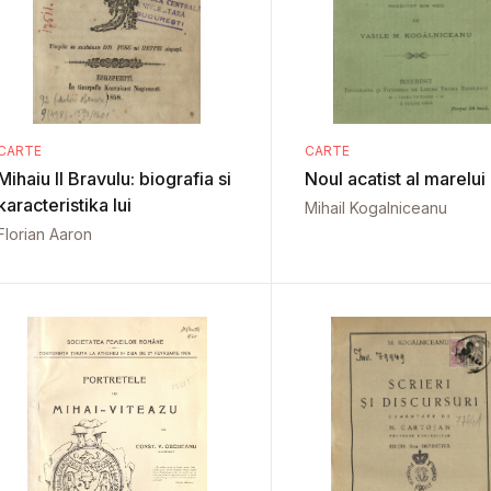
CARTE
CARTE
Mihaiu II Bravulu: biografia si
Noul acatist al marelui
karacteristika lui
Mihail Kogalniceanu
Florian Aaron