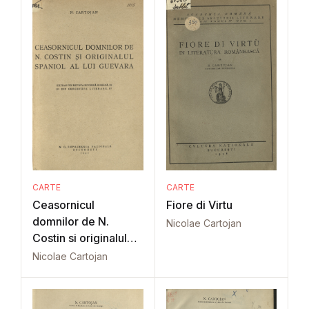
CARTE
CARTE
Ceasornicul
Fiore di Virtu
domnilor de N.
Nicolae Cartojan
Costin si originalul
spaniol al lui Guevara
Nicolae Cartojan