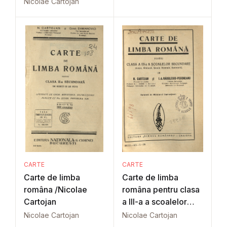
Nicolae Cartojan
CARTE
CARTE
Carte de limba
Carte de limba
româna /Nicolae
româna pentru clasa
Cartojan
a III-a a scoalelor
secundare
Nicolae Cartojan
Nicolae Cartojan