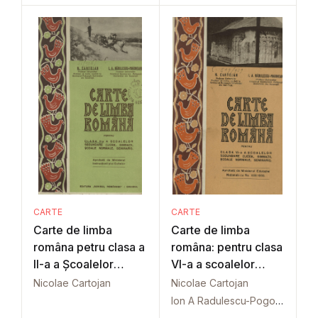
CARTE
CARTE
Carte de limba
Carte de limba
româna petru clasa a
româna: pentru clasa
II-a a Școalelor
VI-a a scoalelor
secundare
secundare
Nicolae Cartojan
Nicolae Cartojan
Ion A Radulescu-Pogoneanu