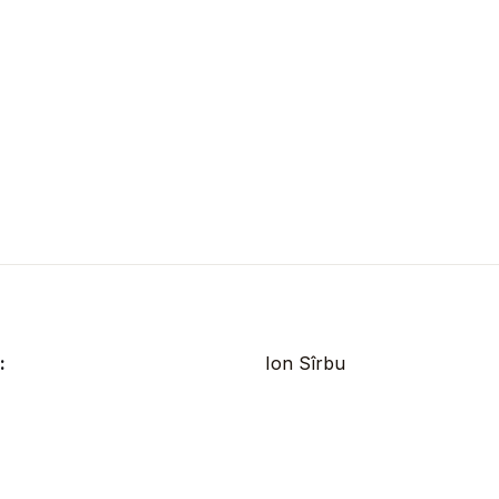
:
Ion Sîrbu