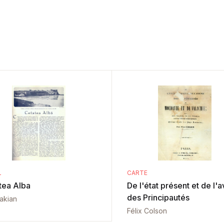
L
CARTE
tea Alba
De l'état présent et de l'a
des Principautés
vakian
Félix Colson