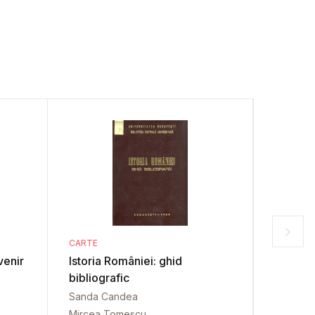
CARTE
CARTE
venir
Istoria României: ghid
Albania
bibliografic
Dem Abe
Sanda Candea
Mircea Tomescu