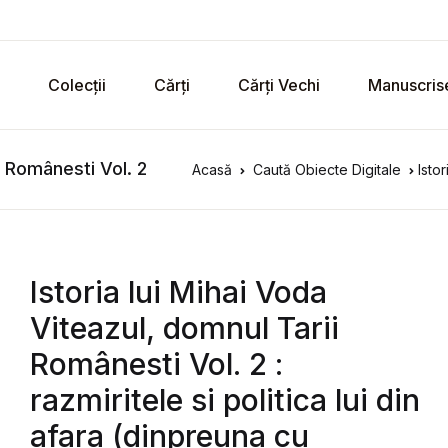
Colecții
Cărți
Cărți Vechi
Manuscris
i Românesti Vol. 2
Acasă
Caută Obiecte Digitale
Isto
Istoria lui Mihai Voda
Viteazul, domnul Tarii
Românesti Vol. 2 :
razmiritele si politica lui din
afara (dinpreuna cu