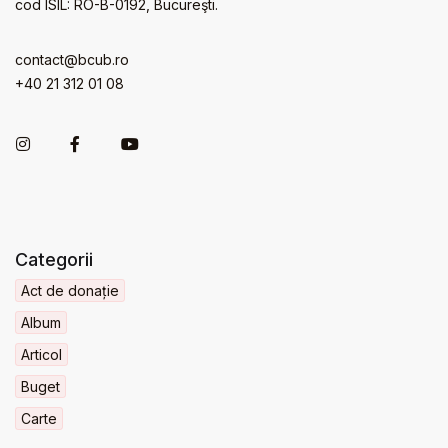
cod ISIL: RO-B-0192, Bucureşti.
contact@bcub.ro
+40 21 312 01 08
Categorii
Act de donație
Album
Articol
Buget
Carte