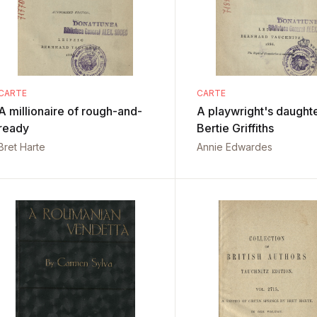
CARTE
CARTE
A millionaire of rough-and-
A playwright's daught
ready
Bertie Griffiths
Bret Harte
Annie Edwardes