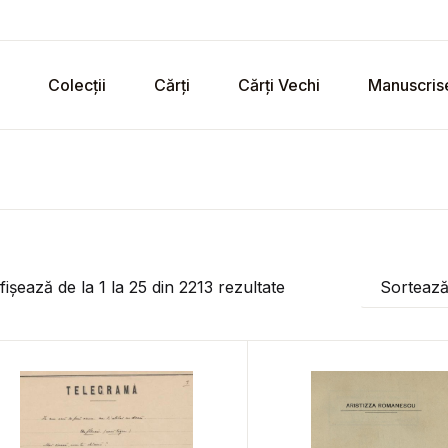
Colecții
Cărți
Cărți Vechi
Manuscris
fișează de la
1
la
25
din
2213
rezultate
Sorteaz