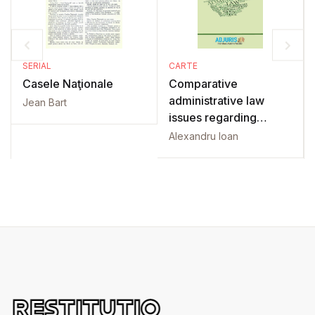
SERIAL
CARTE
Casele Naţionale
Comparative
administrative law
Jean Bart
issues regarding
central and local
Alexandru Ioan
government