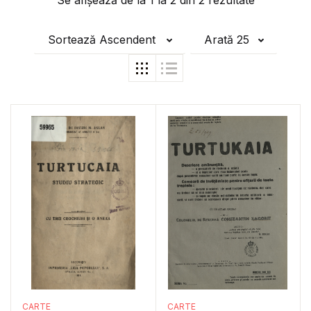
Se afișează de la
1
la
2
din
2
rezultate
Sortează Ascendent
Arată 25
CARTE
CARTE