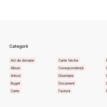
Categorii
Act de donație
Carte Veche
Album
Corespondență
Articol
Disertație
Buget
Document
Carte
Factură