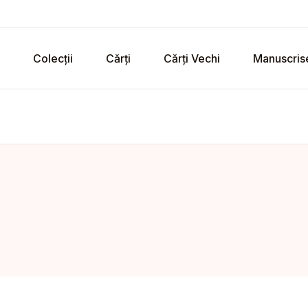
Colecții
Cărți
Cărți Vechi
Manuscris