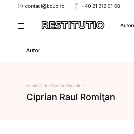
contact@bcub.ro
+40 21 312 01 08
Autori
Autori
Numărul de Obiecte Digitale: 1
Ciprian Raul Romiţan