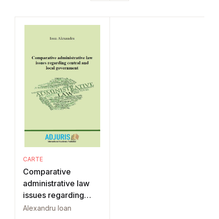
CARTE
Comparative
administrative law
issues regarding
central and local
Alexandru Ioan
government