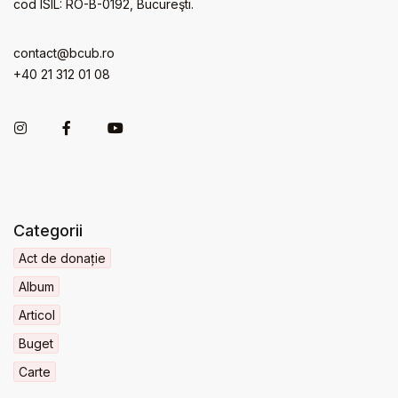
cod ISIL: RO-B-0192, Bucureşti.
contact@bcub.ro
+40 21 312 01 08
Categorii
Act de donație
Album
Articol
Buget
Carte