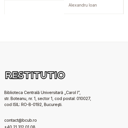
central and local
Alexandru Ioan
government
Biblioteca Centrală Universitară „Carol I”,
str. Boteanu, nr. 1, sector 1, cod postal: 010027,
cod ISIL: RO-B-0192, Bucureşti.
contact@bcub.ro
+40 21 312 01 08