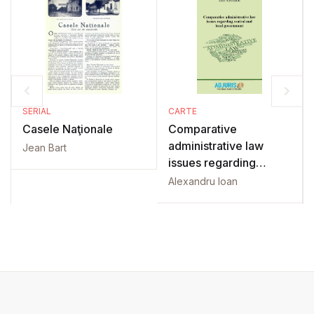
SERIAL
CARTE
Casele Naţionale
Comparative
administrative law
Jean Bart
issues regarding
central and local
Alexandru Ioan
government