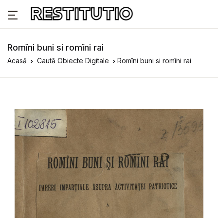
Romîni buni si romîni rai
Acasă
Caută Obiecte Digitale
Romîni buni si romîni rai