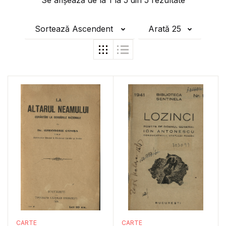
Se afișează de la
1
la
5
din
5
rezultate
Sortează Ascendent
Arată 25
CARTE
CARTE