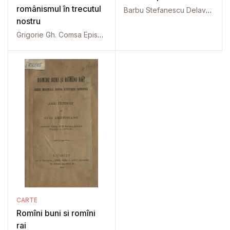
românismul în trecutul
Barbu Stefanescu Delavrancea
nostru
Grigorie Gh. Comsa Episcop al Aradului
CARTE
Romîni buni si romîni
rai