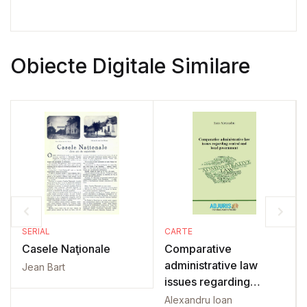
Obiecte Digitale Similare
SERIAL
CARTE
Casele Naţionale
Comparative
administrative law
Jean Bart
issues regarding
central and local
Alexandru Ioan