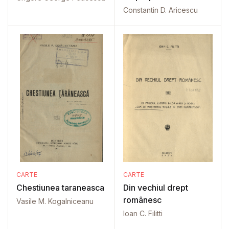
Constantin D. Aricescu
CARTE
CARTE
Chestiunea taraneasca
Din vechiul drept
românesc
Vasile M. Kogalniceanu
Ioan C. Filitti