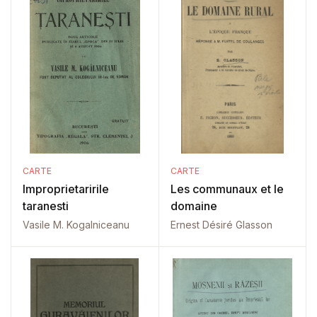
CARTE
CARTE
Improprietaririle
Les communaux et le
taranesti
domaine
Vasile M. Kogalniceanu
Ernest Désiré Glasson