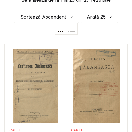
Se afișează de la
1
la
25
din
27
rezultate
Sortează Ascendent
Arată 25
CARTE
CARTE