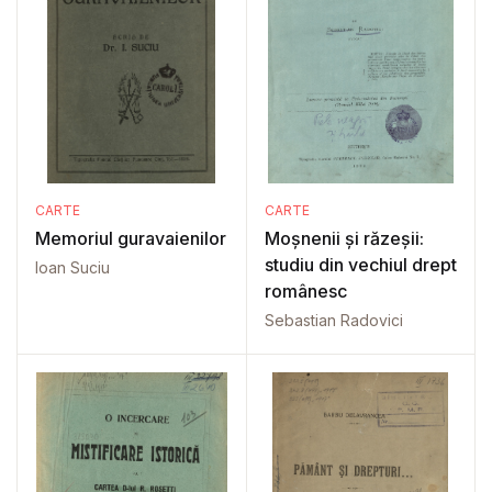
CARTE
CARTE
Memoriul guravaienilor
Moșnenii și răzeșii:
studiu din vechiul drept
Ioan Suciu
românesc
Sebastian Radovici