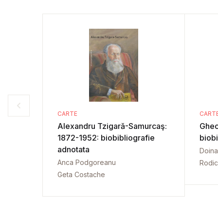
CARTE
CART
Alexandru Tzigară-Samurcaş:
Gheo
1872-1952: biobibliografie
biobi
adnotata
Doina
Anca Podgoreanu
Rodic
Geta Costache