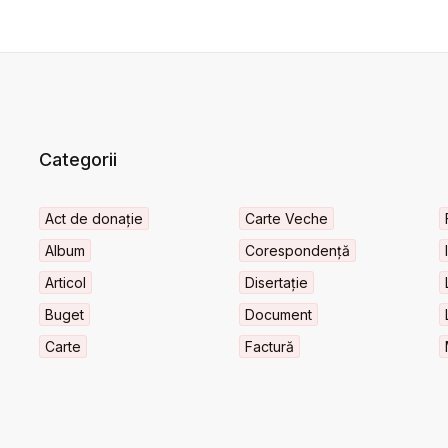
Categorii
Act de donație
Carte Veche
Album
Corespondență
Articol
Disertație
Buget
Document
Carte
Factură