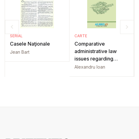
SERIAL
CARTE
Casele Naţionale
Comparative
administrative law
Jean Bart
issues regarding
central and local
Alexandru Ioan
government