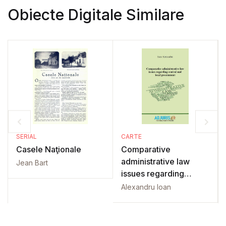
Obiecte Digitale Similare
SERIAL
CARTE
Casele Naţionale
Comparative
administrative law
Jean Bart
issues regarding
central and local
Alexandru Ioan
government