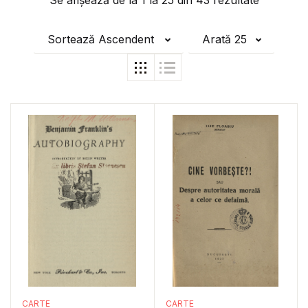
Se afișează de la
1
la
25
din
43
rezultate
Sortează Ascendent
Arată 25
CARTE
CARTE