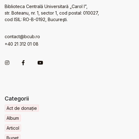
Biblioteca Centrală Universitară „Carol I”,
str. Boteanu, nr. 1, sector 1, cod postal: 010027,
cod ISIL: RO-B-0192, Bucureşti.
contact@bcub.ro
+40 21 312 01 08
Categorii
Act de donație
Album
Articol
Buget