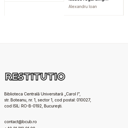
central and local
Alexandru Ioan
government
Biblioteca Centrală Universitară „Carol I”,
str. Boteanu, nr. 1, sector 1, cod postal: 010027,
cod ISIL: RO-B-0192, Bucureşti.
contact@bcub.ro